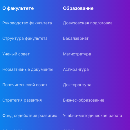
О факультете
Образование
Руководство факультета
Довузовская подготовка
Структура факультета
Бакалавриат
Ученый совет
Магистратура
Нормативные документы
Аспирантура
Попечительский совет
Докторантура
Стратегия развития
Бизнес-образование
Фонд содействия развитию
Учебно-методическая работа