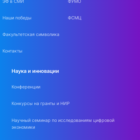
ЭФ в СМИ
ФУМО
Наши победы
ФСМЦ
Факультетская символика
Контакты
Наука и инновации
Конференции
Конкурсы на гранты и НИР
Научный семинар по исследованиям цифровой
экономики