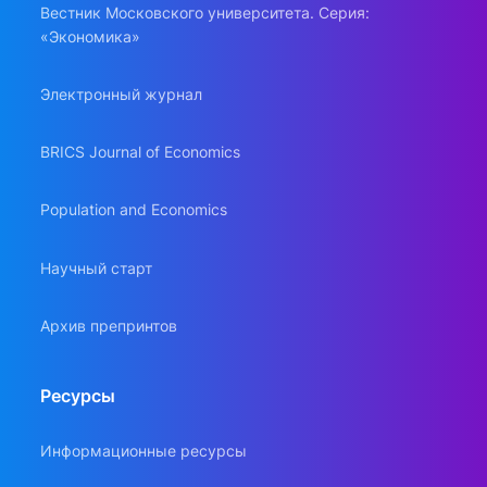
Вестник Московского университета. Серия:
«Экономика»
Электронный журнал
BRICS Journal of Economics
Population and Economics
Научный старт
Архив препринтов
Ресурсы
Информационные ресурсы