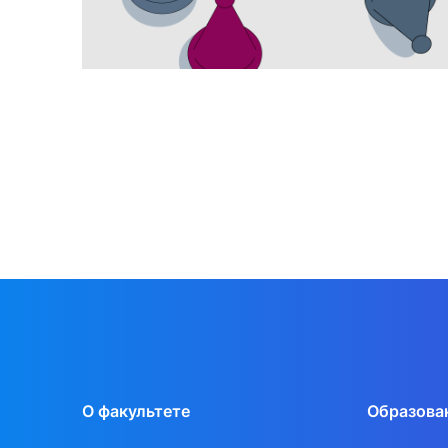
О факультете
Образова