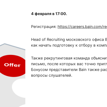
ентр биоэкономики и эко-инноваций ЭФ МГУ
Прикрепление
Иностранным студентам
Закрепление
4 февраля в 17:00.
стажировка и трудоустройство
Контакты
Информационные ре
Регистрация:
https://careers.bain.com/r
мического факультета»
ствия трудоустройству
Читальный зал
Head of Recruiting московского офиса
я: «Экономика»
ытия / мероприятия
Электронные и цифровы
как начать подготовку к отбору в ком
Издания факультета
Учебная полка
Также рекрутинговая команда объясни
письмо, после которых вас точно приг
Информационно-аналити
Бонусом представители Bain также расс
вопросы слушателей.