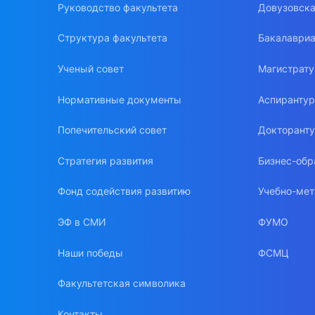
Руководство факультета
Довузовска
Структура факультета
Бакалавриа
Ученый совет
Магистрат
Нормативные документы
Аспиранту
Попечительский совет
Докторант
Стратегия развития
Бизнес-обр
Фонд содействия развитию
Учебно-мет
ЭФ в СМИ
ФУМО
Наши победы
ФСМЦ
Факультетская символика
Контакты