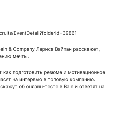
сурсы
ИИ в образовании
ecruits/EventDetail?folderId=39861
Студентам
 Bain & Company Лариса Вайпан расскажет,
е базы
Преподавателям
панию мечты.
т как подготовить резюме и мотивационное
ласят на интервью в топовую компанию.
ческий отдел
кажут об онлайн-тесте в Bain и ответят на