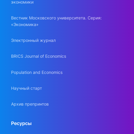
экономики
Вестник Московского университета. Серия:
«Экономика»
Электронный журнал
BRICS Journal of Economics
Population and Economics
Научный старт
Архив препринтов
Ресурсы