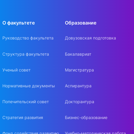
О факультете
Образование
Руководство факультета
Довузовская подготовка
Структура факультета
Бакалавриат
Ученый совет
Магистратура
Нормативные документы
Аспирантура
Попечительский совет
Докторантура
Стратегия развития
Бизнес-образование
Фонд содействия развитию
Учебно-методическая работа