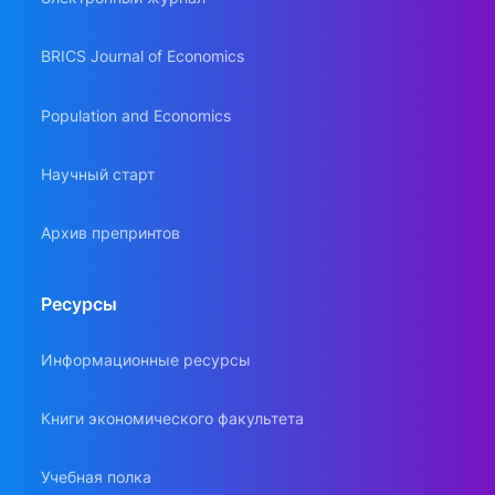
BRICS Journal of Economics
Population and Economics
Научный старт
Архив препринтов
Ресурсы
Информационные ресурсы
Книги экономического факультета
Учебная полка