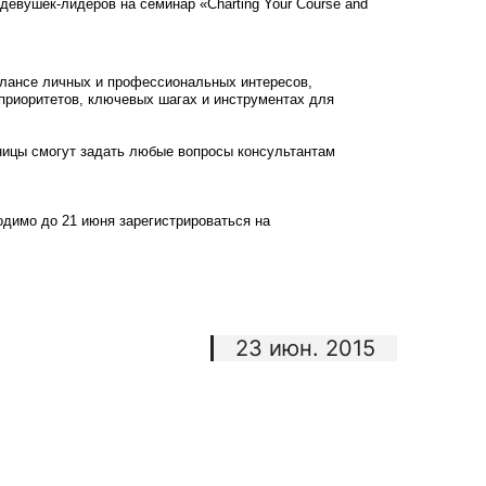
евушек-лидеров на семинар «Charting Your Course and
алансе личных и профессиональных интересов,
 приоритетов, ключевых шагах и инструментах для
сурсы
ИИ в образовании
Студентам
ницы смогут задать любые вопросы консультантам
е базы
Преподавателям
димо до 21 июня зарегистрироваться на
ческий отдел
23 июн. 2015