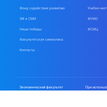
Фонд содействия развитию
Учебно-мет
ЭФ в СМИ
ФУМО
Наши победы
ФСМЦ
Факультетская символика
Контакты
Экономический факультет
При использ
МГУ имени М.В.Ломоносова
сайте, ссылк
Политика об
© 1996-2026