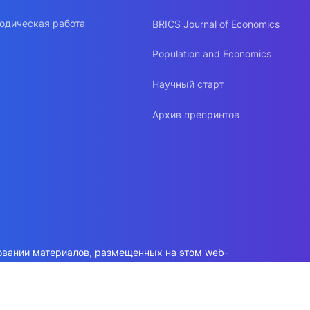
одическая работа
BRICS Journal of Economics
Population and Economics
Научный старт
Архив препринтов
овании материалов, размещенных на этом web-
а на источник обязательна!
работки данных