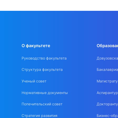
О факультете
Образова
Руководство факультета
Довузовска
Структура факультета
Бакалавриа
Ученый совет
Магистрат
Нормативные документы
Аспиранту
Попечительский совет
Докторант
Стратегия развития
Бизнес-обр