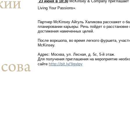
ентр биоэкономики и эко-инноваций ЭФ МГУ
Прикрепление
Иностранным студентам
23 июня в 18:30
McKinsey & Company приглашает д
Living Your Passions».
Закрепление
Партнер McKinsey Айгуль Халикова расскажет о б
планировании карьеры. Речь пойдет о расстановке
стажировка и трудоустройство
Контакты
Информационные ре
достижения намеченных целей.
мического факультета»
ствия трудоустройству
Читальный зал
После воркшопа, во время легкого фуршета, участ
McKinsey.
я: «Экономика»
ытия / мероприятия
Электронные и цифровы
Адрес: Москва, ул. Лесная, д. 5c, 5-й этаж.
Издания факультета
Для получения приглашения на мероприятие необхо
http://bit.ly/1IgxIqy
сайте
Учебная полка
Информационно-аналити