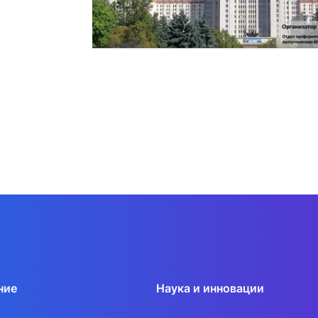
ние
Наука и инновации