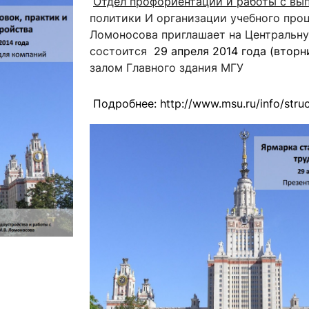
Отдел профориентации и работы с в
ентр биоэкономики и эко-инноваций ЭФ МГУ
Прикрепление
Иностранным студентам
политики И организации учебного пр
Закрепление
Ломоносова приглашает на Центральну
состоится
29 апреля 2014 года (вторни
стажировка и трудоустройство
Контакты
Информационные ре
залом Главного здания МГУ
мического факультета»
ствия трудоустройству
Читальный зал
Подробнее: http://www.msu.ru/info/stru
я: «Экономика»
ытия / мероприятия
Электронные и цифровы
Издания факультета
Учебная полка
Информационно-аналити