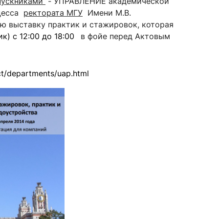
ыпускниками
- УПРАВЛЕНИЕ академической
оцесса
ректората МГУ
Имени М.В.
ю выставку практик и стажировок, которая
к) с 12:00 до 18:00
в фойе перед Актовым
сурсы
ИИ в образовании
Студентам
ct/departments/uap.html
е базы
Преподавателям
ческий отдел