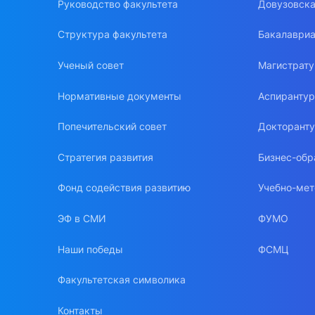
Руководство факультета
Довузовска
Структура факультета
Бакалавриа
Ученый совет
Магистрат
Нормативные документы
Аспиранту
Попечительский совет
Докторант
Стратегия развития
Бизнес-обр
Фонд содействия развитию
Учебно-мет
ЭФ в СМИ
ФУМО
Наши победы
ФСМЦ
Факультетская символика
Контакты