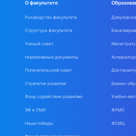
О факультете
Образова
Руководство факультета
Довузовска
Структура факультета
Бакалавриа
Ученый совет
Магистрат
Нормативные документы
Аспиранту
Попечительский совет
Докторант
Стратегия развития
Бизнес-обр
Фонд содействия развитию
Учебно-мет
ЭФ в СМИ
ФУМО
Наши победы
ФСМЦ