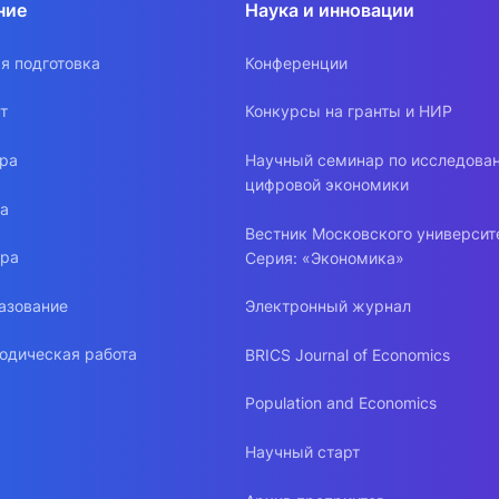
ние
Наука и инновации
я подготовка
Конференции
т
Конкурсы на гранты и НИР
ура
Научный семинар по исследова
цифровой экономики
ра
Вестник Московского университ
ура
Серия: «Экономика»
азование
Электронный журнал
одическая работа
BRICS Journal of Economics
Population and Economics
Научный старт