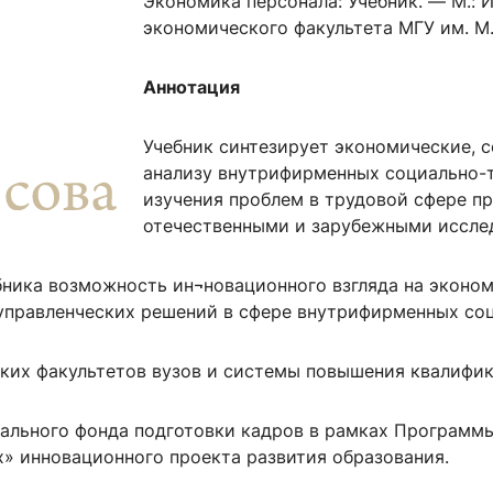
Экономика персонала: Учебник. — М.: И
ентр биоэкономики и эко-инноваций ЭФ МГУ
Прикрепление
Иностранным студентам
экономического факультета МГУ им. М
Закрепление
Аннотация
стажировка и трудоустройство
Контакты
Информационные ре
Учебник синтезирует экономические, 
мического факультета»
ствия трудоустройству
Читальный зал
анализу внутрифирменных социально-
я: «Экономика»
ытия / мероприятия
Электронные и цифровы
изучения проблем в трудовой сфере п
Издания факультета
отечественными и зарубежными иссле
Учебная полка
ника возможность ин¬новационного взгляда на эконом
Информационно-аналити
управленческих решений в сфере внутрифирменных со
ских факультетов вузов и системы повышения квалифик
ального фонда подготовки кадров в рамках Программ
» инновационного проекта развития образования.