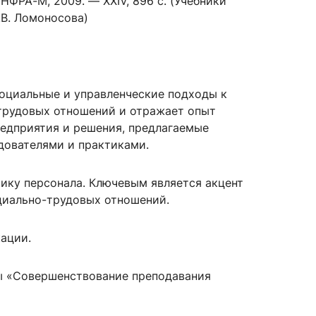
НФРА-М, 2009. — XXIV, 896 с. (Учебники
.В. Ломоносова)
сурсы
ИИ в образовании
социальные и управленческие подходы к
Студентам
трудовых отношений и отражает опыт
е базы
Преподавателям
редприятия и решения, предлагаемые
дователями и практиками.
ику персонала. Ключевым является акцент
ческий отдел
циально-трудовых отношений.
ации.
ы «Совершенствование преподавания