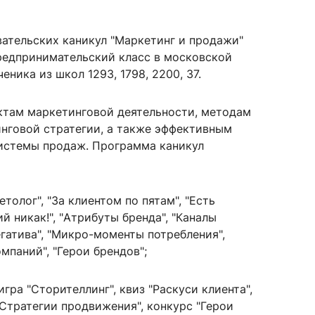
ательских каникул "Маркетинг и продажи"
Предпринимательский класс в московской
сурсы
ИИ в образовании
еника из школ 1293, 1798, 2200, 37.
Студентам
ктам маркетинговой деятельности, методам
е базы
Преподавателям
нговой стратегии, а также эффективным
истемы продаж. Программа каникул
ческий отдел
толог", "За клиентом по пятам", "Есть
ий никак!", "Атрибуты бренда", "Каналы
егатива", "Микро-моменты потребления",
мпаний", "Герои брендов";
гра "Сторителлинг", квиз "Раскуси клиента",
"Стратегии продвижения", конкурс "Герои