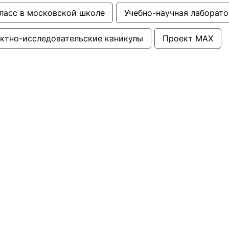
ласс в московской школе
Учебно-научная лаборат
ктно-исследовательские каникулы
Проект МАХ
ние
Наука и инновации
я подготовка
Конференции