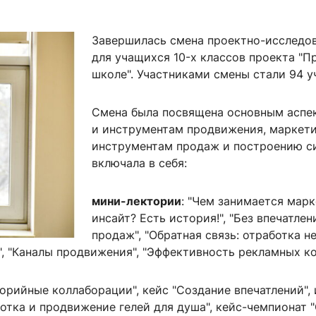
ентр биоэкономики и эко-инноваций ЭФ МГУ
Прикрепление
Иностранным студентам
Закрепление
Завершилась смена проектно-исследов
для учащихся 10-х классов проекта "
стажировка и трудоустройство
Контакты
Информационные ре
школе". Участниками смены стали
94
уч
мического факультета»
ствия трудоустройству
Читальный зал
Смена была посвящена основным аспе
я: «Экономика»
ытия / мероприятия
Электронные и цифровы
и инструментам продвижения, маркети
Издания факультета
инструментам продаж и построению с
включала в себя:
Учебная полка
Информационно-аналити
мини-лектории
: "Чем занимается марке
инсайт? Есть история!", "Без впечатлен
продаж", "Обратная связь: отработка н
, "Каналы продвижения", "Эффективность рекламных ко
горийные коллаборации", кейс "Создание впечатлений", и
отка и продвижение гелей для душа", кейс-чемпионат 