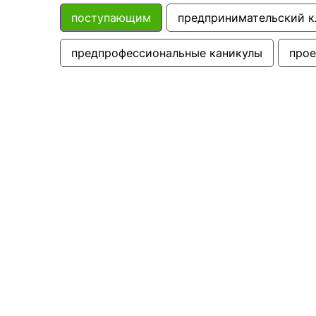
поступающим
предпринимательский к
предпрофессиональные каникулы
прое
О факультете
Образова
Руководство факультета
Довузовска