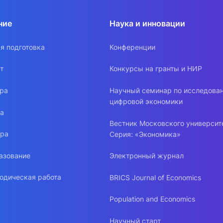
ние
Наука и инновации
я подготовка
Конференции
т
Конкурсы на гранты и НИР
ура
Научный семинар по исследова
цифровой экономики
ра
Вестник Московского университ
ура
Серия: «Экономика»
азование
Электронный журнал
одическая работа
BRICS Journal of Economics
Population and Economics
Научный старт