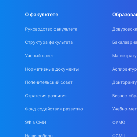
О факультете
Образова
Руководство факультета
Довузовска
Структура факультета
Бакалавриа
Ученый совет
Магистрат
Нормативные документы
Аспиранту
Попечительский совет
Докторант
Стратегия развития
Бизнес-обр
Фонд содействия развитию
Учебно-мет
ЭФ в СМИ
ФУМО
Наши победы
ФСМЦ