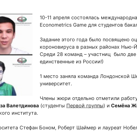
ентр биоэкономики и эко-инноваций ЭФ МГУ
Прикрепление
Иностранным студентам
Закрепление
10-11 апреля состоялась международн
Econometrics Game для студентов бака
стажировка и трудоустройство
Контакты
Информационные ре
Задание этого года было посвящено о
мического факультета»
ствия трудоустройству
Читальный зал
короновируса в разных районах Нью-Й
я: «Экономика»
ытия / мероприятия
Электронные и цифровы
Среди 28 команд – участниц было две
единственные из России!)
Издания факультета
Учебная полка
1 место заняла команда Лондонской Шк
Информационно-аналити
университет.
Члены жюри отдельно отметили работу
за Валетдинова
(студенты
Первой группы
) и
Семёна Ж
ого института.
рситета Стефан Боном, Роберт Шаймер и лауреат Нобе