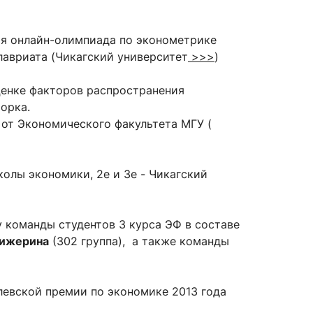
ая онлайн-олимпиада по эконометрике
лавриата (Чикагский университет
>>>
)
сурсы
ИИ в образовании
ценке факторов распространения
Студентам
орка.
е базы
Преподавателям
 от Экономического факультета МГУ (
олы экономики, 2е и 3е - Чикагский
ческий отдел
 команды студентов 3 курса ЭФ в составе
ижерина
(302 группа), а также команды
левской премии по экономике 2013 года