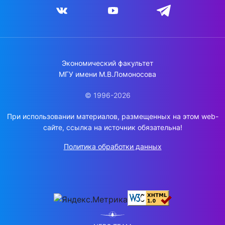
Экономический факультет
МГУ имени М.В.Ломоносова
© 1996-2026
При использовании материалов, размещенных на этом web-
сайте, ссылка на источник обязательна!
Политика обработки данных