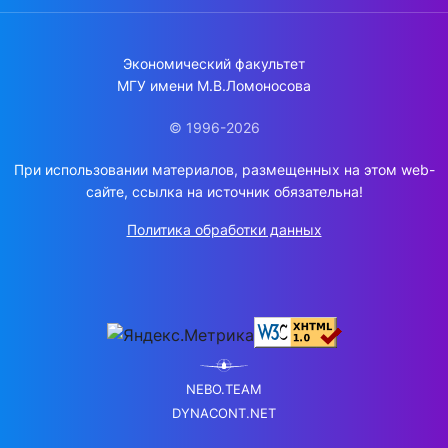
Экономический факультет
МГУ имени М.В.Ломоносова
© 1996-2026
При использовании материалов, размещенных на этом web-
сайте, ссылка на источник обязательна!
Политика обработки данных
NEBO.TEAM
DYNACONT.NET