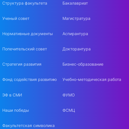
Структура факультета
Бакалавриат
Ученый совет
Магистратура
Нормативные документы
Аспирантура
Попечительский совет
Докторантура
Стратегия развития
Бизнес-образование
Фонд содействия развитию
Учебно-методическая работа
ЭФ в СМИ
ФУМО
Наши победы
ФСМЦ
Факультетская символика