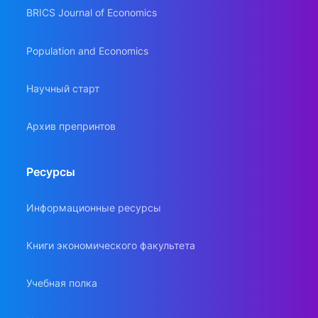
BRICS Journal of Economics
Population and Economics
Научный старт
Архив препринтов
Ресурсы
Информационные ресурсы
Книги экономического факультета
Учебная полка