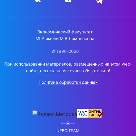
Экономический факультет
МГУ имени М.В.Ломоносова
© 1996-2026
При использовании материалов, размещенных на этом web-
сайте, ссылка на источник обязательна!
Политика обработки данных
NEBO.TEAM