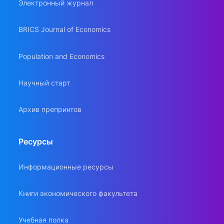
Электронный журнал
BRICS Journal of Economics
Population and Economics
Научный старт
Архив препринтов
Ресурсы
Информационные ресурсы
Книги экономического факультета
Учебная полка