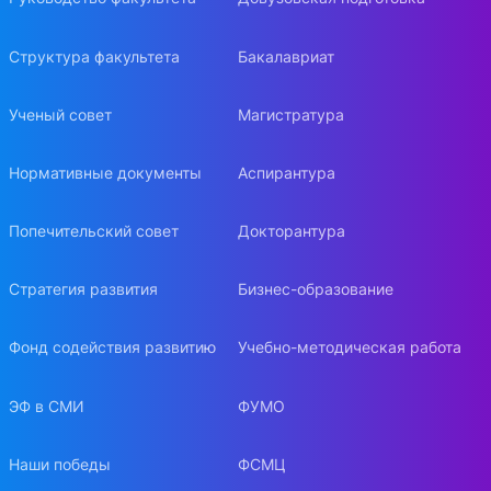
Структура факультета
Бакалавриат
Ученый совет
Магистратура
Нормативные документы
Аспирантура
Попечительский совет
Докторантура
Стратегия развития
Бизнес-образование
Фонд содействия развитию
Учебно-методическая работа
ЭФ в СМИ
ФУМО
Наши победы
ФСМЦ