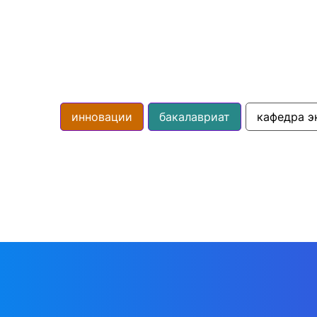
инновации
бакалавриат
кафедра э