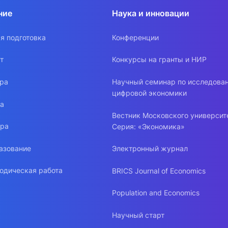
ние
Наука и инновации
я подготовка
Конференции
т
Конкурсы на гранты и НИР
ура
Научный семинар по исследова
цифровой экономики
ра
Вестник Московского университ
ура
Серия: «Экономика»
азование
Электронный журнал
одическая работа
BRICS Journal of Economics
Population and Economics
Научный старт