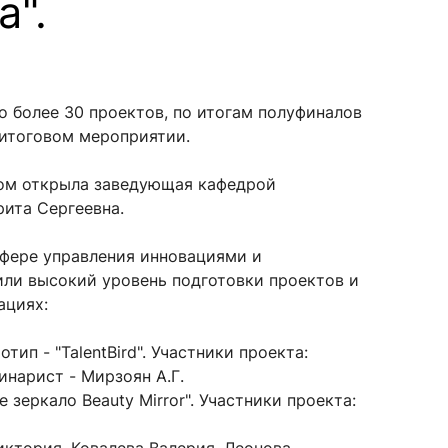
а".
сурсы
ИИ в образовании
ло более 30 проектов, по итогам полуфиналов
 итоговом
мероприятии.
Студентам
е базы
Преподавателям
вом открыла заведующая кафедрой
ита Сергеевна.
сфере управления инновациями и
ческий отдел
ли высокий уровень подготовки проектов и
ациях:
ип - "TalentBird". Участники проекта:
нарист - Мирзоян А.Г.
зеркало Beauty Mirror". Участники проекта: