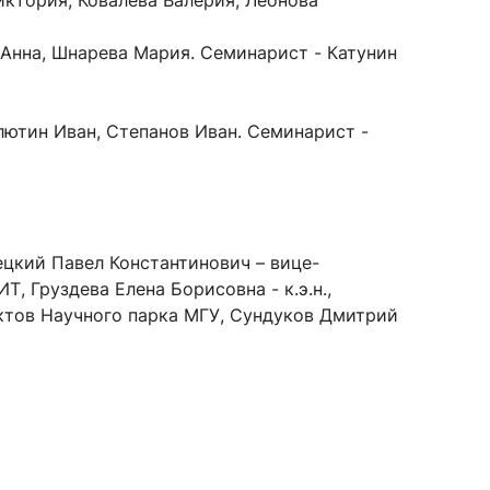
иктория, Ковалева Валерия, Леонова
 Анна, Шнарева Мария. Семинарист - Катунин
лютин Иван, Степанов Иван. Семинарист -
ецкий Павел Константинович – вице-
 Груздева Елена Борисовна - к.э.н.,
ектов Научного парка МГУ, Сундуков Дмитрий