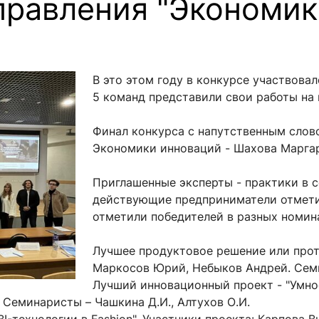
правления "Экономик
ентр биоэкономики и эко-инноваций ЭФ МГУ
Прикрепление
Иностранным студентам
Закрепление
стажировка и трудоустройство
Контакты
Информационные ре
В это этом году в конкурсе участвова
5 команд представили свои работы на
мического факультета»
ствия трудоустройству
Читальный зал
я: «Экономика»
ытия / мероприятия
Электронные и цифровы
Финал конкурса с напутственным сло
Издания факультета
Экономики инноваций - Шахова Маргар
Учебная полка
Приглашенные эксперты - практики в 
Информационно-аналити
действующие предприниматели отмети
отметили победителей в разных номин
Лучшее продуктовое решение или протот
Маркосов Юрий, Небыков Андрей. Семи
Лучший инновационный проект - "Умное 
 Семинаристы – Чашкина Д.И., Алтухов О.И.