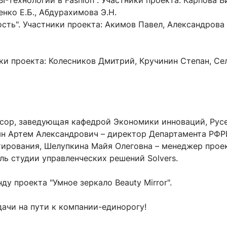
I-технологии в Fashion". Участники проекта: Карпова В
нко Е.Б., Абдурахимова Э.Н.
ость". Участники проекта: Акимов Павел, Александрова
ики проекта: Колесников Дмитрий, Кручинин Степан, Се
ессор, заведующая кафедрой Экономики инноваций, Рус
н Артем Александрович – директор Департамента РФРИТ,
стирования, Шелупкина Майя Олеговна – менеджер про
ль студии управленческих решений Solvers.
 проекта "Умное зеркало Beauty Mirror".
ачи на пути к компании-единорогу!