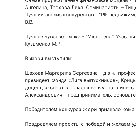
Самая проработанная финансовая модель - "B
Ангелина, Трохова Лика. Семинаристы – Тище
Лучший анализ конкурентов - "PIF недвижим
В.В.
Лучшее чувство рынка - "MicroLend". Участн
Кузьменко М.Р.
В жюри выступили:
Шахова Маргарита Сергеевна – д.э.н., проф
президент Фонда «Лига выпускников», Крицы
доцент, эксперт в области венчурного инве
Александрович – предприниматель, основате
Победителем конкурса жюри признало команду
Поздравляем проекты с победой и желаем уд