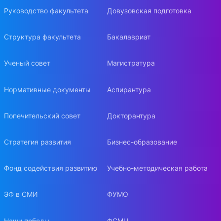
Руководство факультета
Довузовская подготовка
Структура факультета
Бакалавриат
Ученый совет
Магистратура
Нормативные документы
Аспирантура
Попечительский совет
Докторантура
Стратегия развития
Бизнес-образование
Фонд содействия развитию
Учебно-методическая работа
ЭФ в СМИ
ФУМО
Наши победы
ФСМЦ