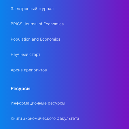
Электронный журнал
BRICS Journal of Economics
Population and Economics
Научный старт
Архив препринтов
Ресурсы
Информационные ресурсы
Книги экономического факультета