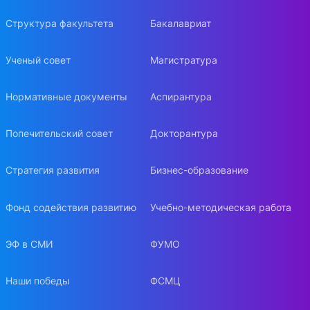
Структура факультета
Бакалавриат
Ученый совет
Магистратура
Нормативные документы
Аспирантура
Попечительский совет
Докторантура
Стратегия развития
Бизнес-образование
Фонд содействия развитию
Учебно-методическая работа
ЭФ в СМИ
ФУМО
Наши победы
ФСМЦ