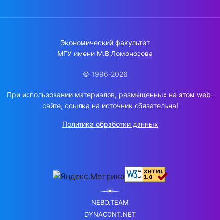
Экономический факультет
МГУ имени М.В.Ломоносова
© 1996-2026
При использовании материалов, размещенных на этом web-
сайте, ссылка на источник обязательна!
Политика обработки данных
NEBO.TEAM
DYNACONT.NET