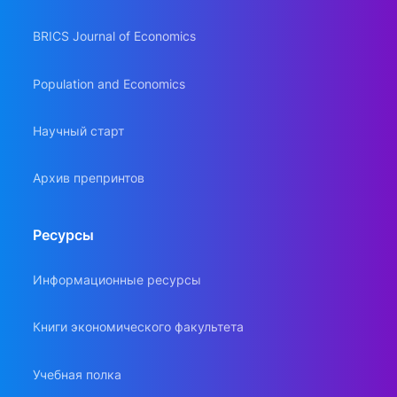
BRICS Journal of Economics
Population and Economics
Научный старт
Архив препринтов
Ресурсы
Информационные ресурсы
Книги экономического факультета
Учебная полка