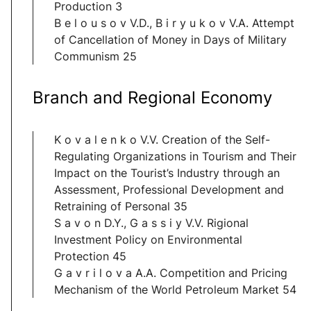
Production 3
B e l o u s o v V.D., B i r y u k o v V.A. Attempt
of Cancellation of Money in Days of Military
Communism 25
Branch and Regional Economy
K o v a l e n k o V.V. Creation of the Self-
Regulating Organizations in Tourism and Their
Impact on the Tourist’s Industry through an
Assessment, Professional Development and
Retraining of Personal 35
S a v o n D.Y., G a s s i y V.V. Rigional
Investment Policy on Environmental
Protection 45
G a v r i l o v a A.A. Competition and Pricing
Mechanism of the World Petroleum Market 54