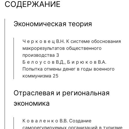
СОДЕРЖАНИЕ
Экономическая теория
Ч е р к о в е ц В.Н. К системе обоснования
макрорезультатов общественного
производства 3
Б е л о у с о в В.Д., Б и р ю к о в В.А.
Попытка отмены денег в годы военного
коммунизма 25
Отраслевая и региональная
экономика
К о в а л е н к о В.В. Создание
саморегулируемых организаций в туризме