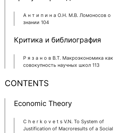
А н т и п и н а О.Н. М.В. Ломоносов о
знании 104
Критика и библиография
Р я з а н о в В.Т. Макроэкономика как
совокупность научных школ 113
CONTENTS
Economic Theory
C h e r k o v e t s V.N. To System of
Justification of Macroresults of a Social