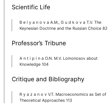
Scientific Life
B e l y a n o v a A.M., G u d k o v a T.V. The
Keynesian Doctrine and the Russian Choice 82
Professor’s Tribune
A n t i p i n a O.N. M.V. Lomonosov about
Knowledge 104
Critique and Bibliography
R y a z a n o v V.T. Macroeconomics as Set of
Theoretical Approaches 113