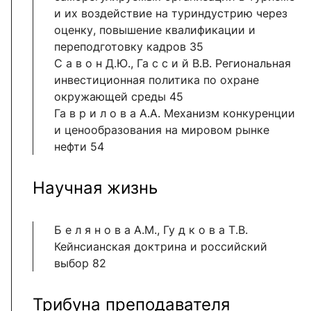
и их воздействие на туриндустрию через
оценку, повышение квалификации и
переподготовку кадров 35
С а в о н Д.Ю., Га с с и й В.В. Региональная
инвестиционная политика по охране
окружающей среды 45
Га в р и л о в а А.А. Механизм конкуренции
и ценообразования на мировом рынке
нефти 54
Научная жизнь
Б е л я н о в а А.М., Гу д к о в а Т.В.
Кейнсианская доктрина и российский
выбор 82
Трибуна преподавателя