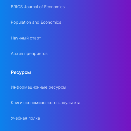
BRICS Journal of Economics
Population and Economics
Научный старт
Архив препринтов
Ресурсы
Информационные ресурсы
Книги экономического факультета
Учебная полка