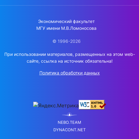
Экономический факультет
МГУ имени М.В.Ломоносова
© 1996-2026
При использовании материалов, размещенных на этом web-
сайте, ссылка на источник обязательна!
Политика обработки данных
NEBO.TEAM
DYNACONT.NET