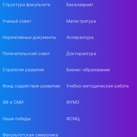
Структура факультета
Бакалавриат
Ученый совет
Магистратура
Нормативные документы
Аспирантура
Попечительский совет
Докторантура
Стратегия развития
Бизнес-образование
Фонд содействия развитию
Учебно-методическая работа
ЭФ в СМИ
ФУМО
Наши победы
ФСМЦ
Факультетская символика