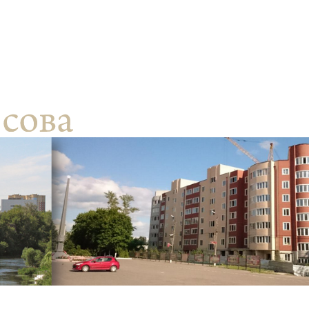
ентр биоэкономики и эко-инноваций ЭФ МГУ
Прикрепление
Иностранным студентам
Закрепление
стажировка и трудоустройство
Контакты
Информационные ре
мического факультета»
ствия трудоустройству
Читальный зал
я: «Экономика»
ытия / мероприятия
Электронные и цифровы
Издания факультета
Учебная полка
Информационно-аналити