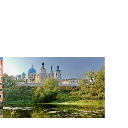
сурсы
ИИ в образовании
Студентам
е базы
Преподавателям
ческий отдел