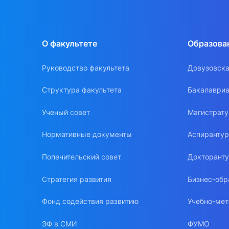
О факультете
Образова
Руководство факультета
Довузовска
Структура факультета
Бакалавриа
Ученый совет
Магистрат
Нормативные документы
Аспиранту
Попечительский совет
Докторант
Стратегия развития
Бизнес-обр
Фонд содействия развитию
Учебно-мет
ЭФ в СМИ
ФУМО