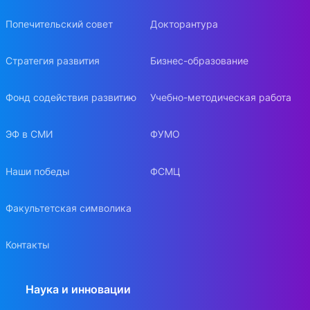
Попечительский совет
Докторантура
Стратегия развития
Бизнес-образование
Фонд содействия развитию
Учебно-методическая работа
ЭФ в СМИ
ФУМО
Наши победы
ФСМЦ
Факультетская символика
Контакты
Наука и инновации