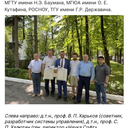
МГТУ имени Н.Э. Баумана, МГЮА имени О. Е.
Кутафина, РОСНОУ, ТГУ имени Г.Р. Державина.
Слева направо: д.т.н., проф. В. П. Харьков (советник,
разработчик системы управления), д.т.н., проф. С.
П. Халютин (ген. директор «Наука Софт»,