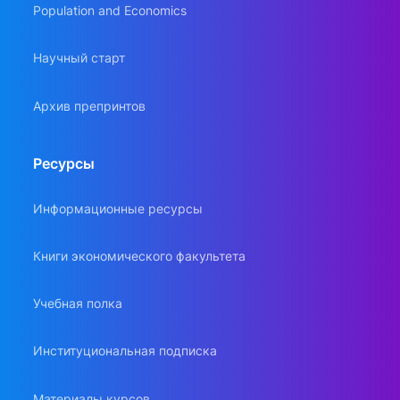
Population and Economics
Научный старт
Архив препринтов
Ресурсы
Информационные ресурсы
Книги экономического факультета
Учебная полка
Институциональная подписка
Материалы курсов