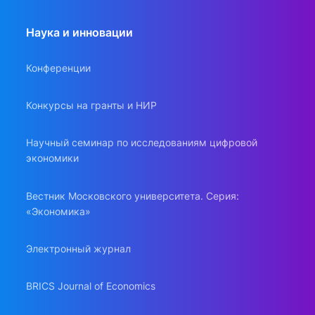
Наука и инновации
Конференции
Конкурсы на гранты и НИР
Научный семинар по исследованиям цифровой
экономики
Вестник Московского университета. Серия:
«Экономика»
Электронный журнал
BRICS Journal of Economics