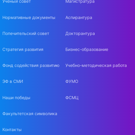
Ученый совет
Магистратура
Нормативные документы
Аспирантура
Попечительский совет
Докторантура
Стратегия развития
Бизнес-образование
Фонд содействия развитию
Учебно-методическая работа
ЭФ в СМИ
ФУМО
Наши победы
ФСМЦ
Факультетская символика
Контакты