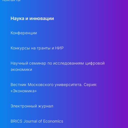
Наука и инновации
Конференции
Конкурсы на гранты и НИР
Научный семинар по исследованиям цифровой
экономики
Вестник Московского университета. Серия:
«Экономика»
Электронный журнал
BRICS Journal of Economics