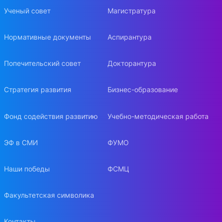
Ученый совет
Магистратура
Нормативные документы
Аспирантура
Попечительский совет
Докторантура
Стратегия развития
Бизнес-образование
Фонд содействия развитию
Учебно-методическая работа
ЭФ в СМИ
ФУМО
Наши победы
ФСМЦ
Факультетская символика
Контакты