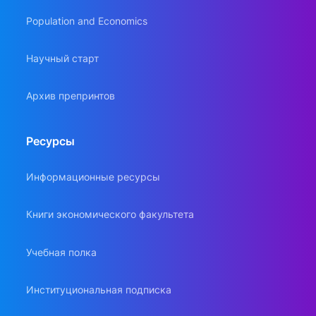
Population and Economics
Научный старт
Архив препринтов
Ресурсы
Информационные ресурсы
Книги экономического факультета
Учебная полка
Институциональная подписка