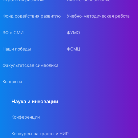
Фонд содействия развитию
Учебно-методическая работа
ЭФ в СМИ
ФУМО
Наши победы
ФСМЦ
Факультетская символика
Контакты
Наука и инновации
Конференции
Конкурсы на гранты и НИР