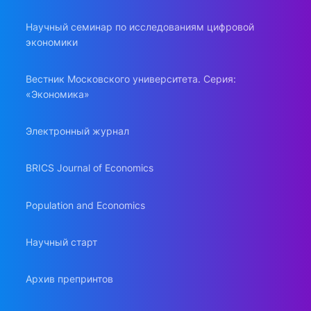
Научный семинар по исследованиям цифровой
экономики
Вестник Московского университета. Серия:
«Экономика»
Электронный журнал
BRICS Journal of Economics
Population and Economics
Научный старт
Архив препринтов