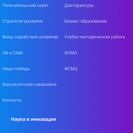
Попечительский совет
Докторантура
Стратегия развития
Бизнес-образование
Фонд содействия развитию
Учебно-методическая работа
ЭФ в СМИ
ФУМО
Наши победы
ФСМЦ
Факультетская символика
Контакты
Наука и инновации