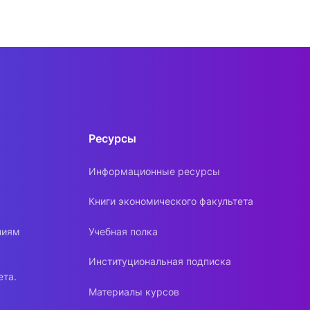
 Порядка и оснований
емического отпуска обучающимся
ламента восстановления на
ных и научно-педагогических
Порядка и случаев перехода лиц,
Ресурсы
его образования, с платного
Информационные ресурсы
Книги экономического факультета
ниям
Учебная полка
Институциональная подписка
ета.
Материалы курсов