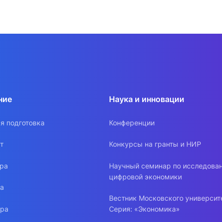
ской Федерации № 303 от 04.04.2025 «Об утверждении
кого отпуска обучающимся».
026 г. "Об утверждении Порядка предоставления акад
омоносова от 18.07.2023 г. № 750 "Об утверждении Рег
ГУ лиц, обучающихся по программам подготовки науч
 отчисления".
кой Федерации от 28.08.2023 N 822 “Об утверждении 
ние
Наука и инновации
ьным программам среднего профессионального и высш
я подготовка
Конференции
т
Конкурсы на гранты и НИР
ура
Научный семинар по исследова
цифровой экономики
ра
Вестник Московского университ
ура
Серия: «Экономика»