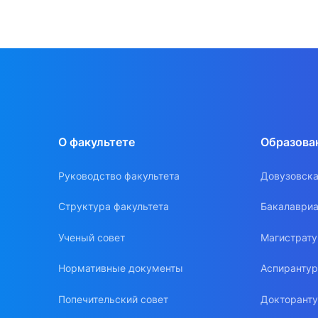
Приказ Минобрнауки Россий
предоставления академичес
Приказ МГУ "226 от 25.02.2
Московского университета"
Приказ ЭФ МГУ имени М.В. Л
экономическом факультете М
кадров в аспирантуре, после
Приказ Минобрнауки Российс
О факультете
Образова
обучающихся по образовател
обучения на бесплатное”.
Руководство факультета
Довузовска
Структура факультета
Бакалавриа
Ученый совет
Магистрат
Нормативные документы
Аспиранту
Попечительский совет
Докторант