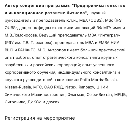
Автор концепции программы "Предпринимательство
и инновационное развитие бизнеса"
, научный
руководитель и преподаватель
к.т.н.
, MBA (OUBS), MSc (IFS
OUBS), доцент кафедры экономики инноваций ЭФ МГУ имени
М.В.Ломоносова. Ведущий преподаватель МВА «Интеграл»
(РЭУ им. Г.В. Плеханова), преподаватель МВА и ЕМВА НИУ
ВШЭ и РАНХиГС. М.С. Антропов имеет большой практический
опыт работы; опыт стратегического консалтинга крупных
зарубежных и российских корпораций; опыт успешного
корпоративного обучения, индивидуального консалтинга и
коучинга руководителей в компаниях: Philip Morris-Russia,
Nissan-Russia, MTC, ОАО РЖД, Natex, Ranbaxy, ЦНИИ
Химического Машиностроения, Флагман, Союз-Виктан, МРЦБ,
Ситроникс, ДИКСИ и других.
Регистрация на мероприятие