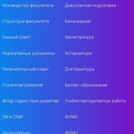
Руководство факультета
Довузовская подготовка
Структура факультета
Бакалавриат
Ученый совет
Магистратура
Нормативные документы
Аспирантура
Попечительский совет
Докторантура
Стратегия развития
Бизнес-образование
Фонд содействия развитию
Учебно-методическая работа
ЭФ в СМИ
ФУМО
Наши победы
ФСМЦ