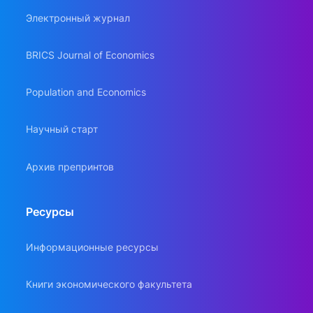
Электронный журнал
BRICS Journal of Economics
Population and Economics
Научный старт
Архив препринтов
Ресурсы
Информационные ресурсы
Книги экономического факультета