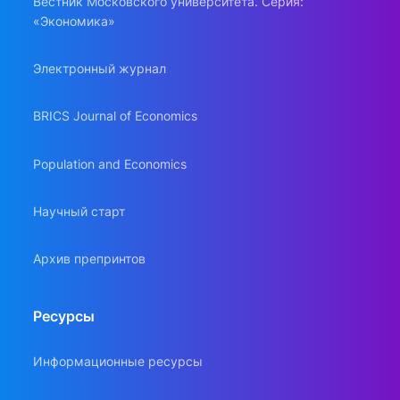
Вестник Московского университета. Серия:
«Экономика»
Электронный журнал
BRICS Journal of Economics
Population and Economics
Научный старт
Архив препринтов
Ресурсы
Информационные ресурсы