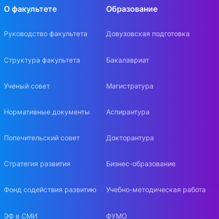
О факультете
Образование
Руководство факультета
Довузовская подготовка
Структура факультета
Бакалавриат
Ученый совет
Магистратура
Нормативные документы
Аспирантура
Попечительский совет
Докторантура
Стратегия развития
Бизнес-образование
Фонд содействия развитию
Учебно-методическая работа
ЭФ в СМИ
ФУМО