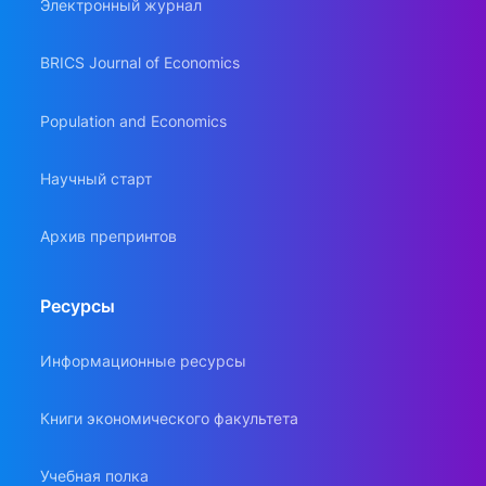
Электронный журнал
BRICS Journal of Economics
Population and Economics
Научный старт
Архив препринтов
Ресурсы
Информационные ресурсы
Книги экономического факультета
Учебная полка