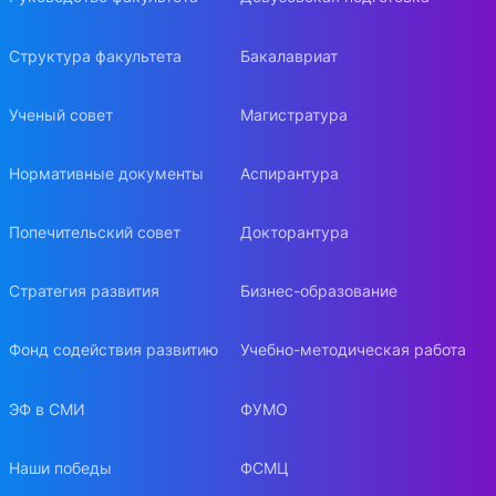
Структура факультета
Бакалавриат
Ученый совет
Магистратура
Нормативные документы
Аспирантура
Попечительский совет
Докторантура
Стратегия развития
Бизнес-образование
Фонд содействия развитию
Учебно-методическая работа
ЭФ в СМИ
ФУМО
Наши победы
ФСМЦ