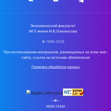
Экономический факультет
МГУ имени М.В.Ломоносова
© 1996-2026
При использовании материалов, размещенных на этом web-
сайте, ссылка на источник обязательна!
Политика обработки данных
NEBO.TEAM