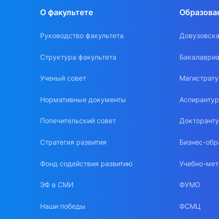
О факультете
Образова
Руководство факультета
Довузовска
Структура факультета
Бакалавриа
Ученый совет
Магистрат
Нормативные документы
Аспиранту
Попечительский совет
Докторант
Стратегия развития
Бизнес-обр
Фонд содействия развитию
Учебно-мет
ЭФ в СМИ
ФУМО
Наши победы
ФСМЦ