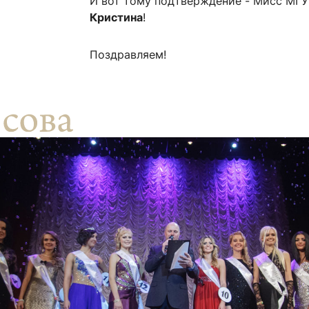
И вот тому подтверждение - Мисс МГУ
ентр биоэкономики и эко-инноваций ЭФ МГУ
Прикрепление
Иностранным студентам
Кристина
!
Закрепление
Поздравляем!
стажировка и трудоустройство
Контакты
Информационные ре
мического факультета»
ствия трудоустройству
Читальный зал
я: «Экономика»
ытия / мероприятия
Электронные и цифровы
Издания факультета
Учебная полка
Информационно-аналити