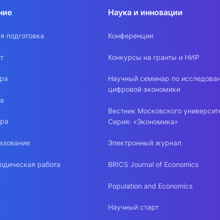
ние
Наука и инновации
я подготовка
Конференции
т
Конкурсы на гранты и НИР
ура
Научный семинар по исследова
цифровой экономики
ра
Вестник Московского университ
ура
Серия: «Экономика»
азование
Электронный журнал
одическая работа
BRICS Journal of Economics
Population and Economics
Научный старт