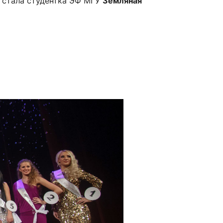
 стала студентка ЭФ МГУ
Земляная
сурсы
ИИ в образовании
Студентам
е базы
Преподавателям
ческий отдел