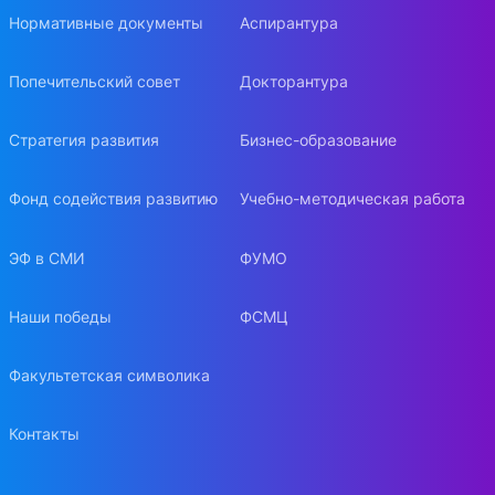
Нормативные документы
Аспирантура
Попечительский совет
Докторантура
Стратегия развития
Бизнес-образование
Фонд содействия развитию
Учебно-методическая работа
ЭФ в СМИ
ФУМО
Наши победы
ФСМЦ
Факультетская символика
Контакты