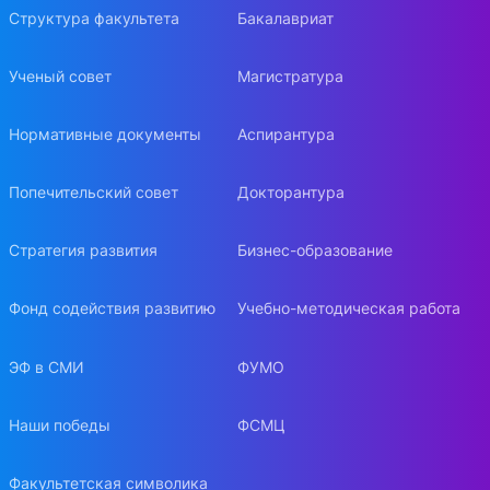
Структура факультета
Бакалавриат
Ученый совет
Магистратура
Нормативные документы
Аспирантура
Попечительский совет
Докторантура
Стратегия развития
Бизнес-образование
Фонд содействия развитию
Учебно-методическая работа
ЭФ в СМИ
ФУМО
Наши победы
ФСМЦ
Факультетская символика