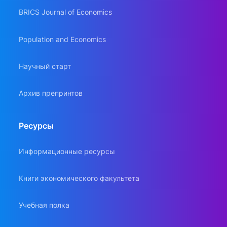
BRICS Journal of Economics
Population and Economics
Научный старт
Архив препринтов
Ресурсы
Информационные ресурсы
Книги экономического факультета
Учебная полка