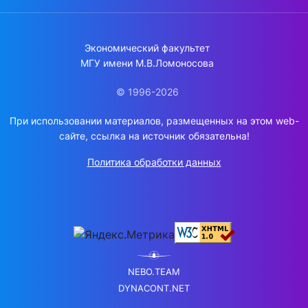
Экономический факультет
МГУ имени М.В.Ломоносова
© 1996-2026
При использовании материалов, размещенных на этом web-
сайте, ссылка на источник обязательна!
Политика обработки данных
NEBO.TEAM
DYNACONT.NET