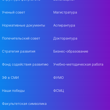
Ученый совет
Магистратура
Нормативные документы
Аспирантура
Попечительский совет
Докторантура
Стратегия развития
Бизнес-образование
Фонд содействия развитию
Учебно-методическая работа
ЭФ в СМИ
ФУМО
Наши победы
ФСМЦ
Факультетская символика