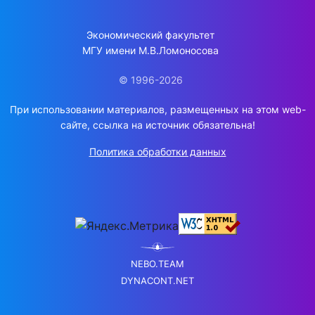
Экономический факультет
МГУ имени М.В.Ломоносова
© 1996-2026
При использовании материалов, размещенных на этом web-
сайте, ссылка на источник обязательна!
Политика обработки данных
NEBO.TEAM
DYNACONT.NET