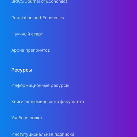
BRICS Journal of Economics
Population and Economics
Научный старт
Архив препринтов
Ресурсы
Информационные ресурсы
Книги экономического факультета
Учебная полка
Институциональная подписка