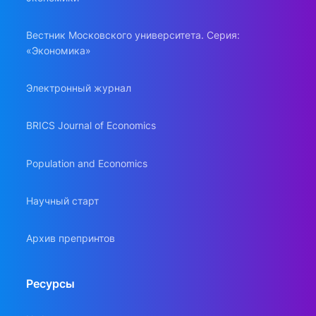
Вестник Московского университета. Серия:
«Экономика»
Электронный журнал
BRICS Journal of Economics
Population and Economics
Научный старт
Архив препринтов
Ресурсы