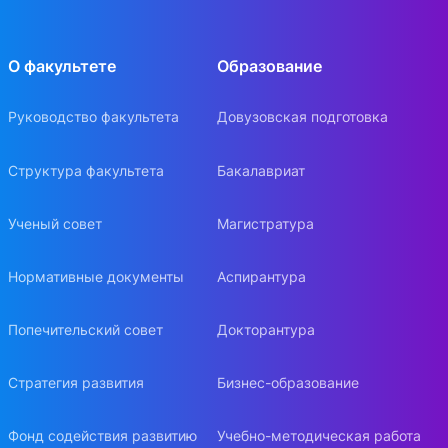
О факультете
Образование
Руководство факультета
Довузовская подготовка
Структура факультета
Бакалавриат
Ученый совет
Магистратура
Нормативные документы
Аспирантура
Попечительский совет
Докторантура
Стратегия развития
Бизнес-образование
Фонд содействия развитию
Учебно-методическая работа