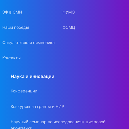
ЭФ в СМИ
ФУМО
Наши победы
ФСМЦ
Факультетская символика
Контакты
Наука и инновации
Конференции
Конкурсы на гранты и НИР
Научный семинар по исследованиям цифровой
экономики