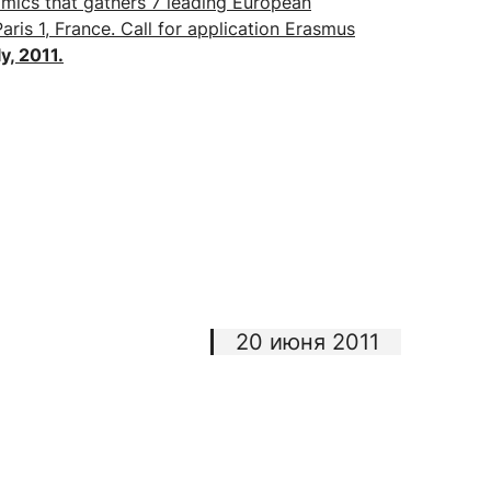
ics that gathers 7 leading European
aris 1, France. Call for application Erasmus
ly, 2011.
сурсы
ИИ в образовании
Студентам
е базы
Преподавателям
ческий отдел
20 июня 2011