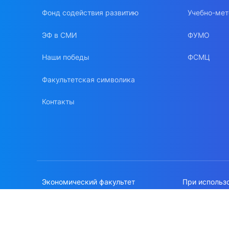
Фонд содействия развитию
Учебно-мет
ЭФ в СМИ
ФУМО
Наши победы
ФСМЦ
Факультетская символика
Контакты
Экономический факультет
При использ
МГУ имени М.В.Ломоносова
сайте, ссылк
Политика об
© 1996-2026