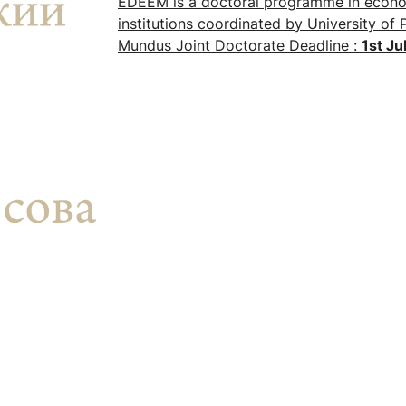
EDEEM is a doctoral programme in econom
ентр биоэкономики и эко-инноваций ЭФ МГУ
Прикрепление
Иностранным студентам
institutions coordinated by University of P
Закрепление
Mundus Joint Doctorate Deadline :
1st Ju
стажировка и трудоустройство
Контакты
Информационные ре
мического факультета»
ствия трудоустройству
Читальный зал
я: «Экономика»
ытия / мероприятия
Электронные и цифровы
Издания факультета
Учебная полка
Информационно-аналити