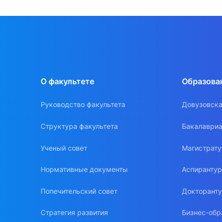
О факультете
Образова
Руководство факультета
Довузовска
Структура факультета
Бакалавриа
Ученый совет
Магистрат
Нормативные документы
Аспиранту
Попечительский совет
Докторант
Стратегия развития
Бизнес-обр