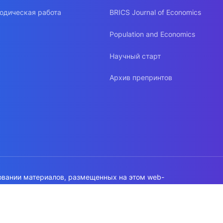
одическая работа
BRICS Journal of Economics
Population and Economics
Научный старт
Архив препринтов
овании материалов, размещенных на этом web-
а на источник обязательна!
работки данных