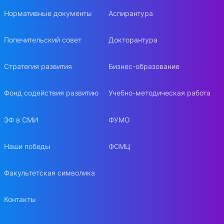
Нормативные документы
Аспирантура
Попечительский совет
Докторантура
Стратегия развития
Бизнес-образование
Фонд содействия развитию
Учебно-методическая работа
ЭФ в СМИ
ФУМО
Наши победы
ФСМЦ
Факультетская символика
Контакты