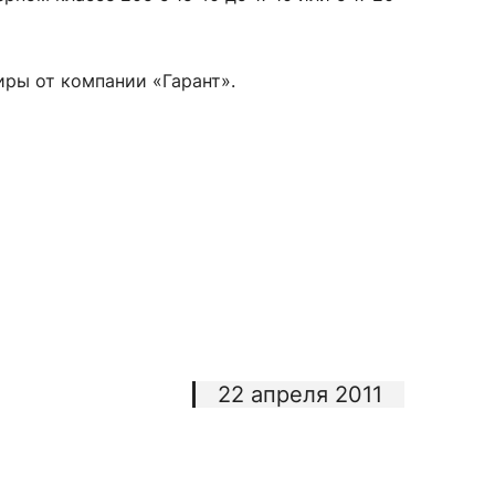
иры от компании «Гарант».
сурсы
ИИ в образовании
Студентам
е базы
Преподавателям
ческий отдел
22 апреля 2011