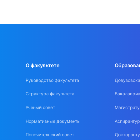
О факультете
Образова
Руководство факультета
Довузовска
Структура факультета
Бакалавриа
Ученый совет
Магистрат
Нормативные документы
Аспиранту
Попечительский совет
Докторант