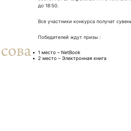
ентр биоэкономики и эко-инноваций ЭФ МГУ
Прикрепление
Иностранным студентам
до 18:50.
Закрепление
Все участники конкурса получат сувен
стажировка и трудоустройство
Контакты
Информационные ре
Победителей ждут призы :
мического факультета»
ствия трудоустройству
Читальный зал
я: «Экономика»
ытия / мероприятия
Электронные и цифровы
1 место – NetBook
2 место – Электронная книга
Издания факультета
Учебная полка
Информационно-аналити