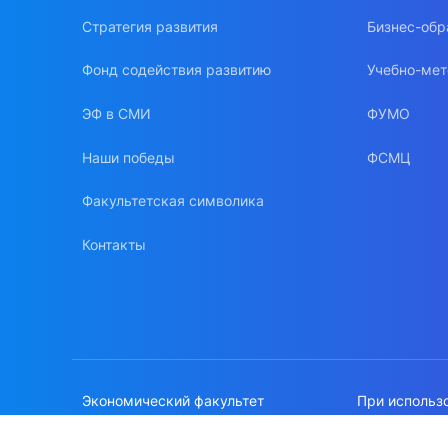
Стратегия развития
Бизнес-обр
Фонд содействия развитию
Учебно-мет
ЭФ в СМИ
ФУМО
Наши победы
ФСМЦ
Факультетская символика
Контакты
Экономический факультет
При использ
МГУ имени М.В.Ломоносова
сайте, ссылк