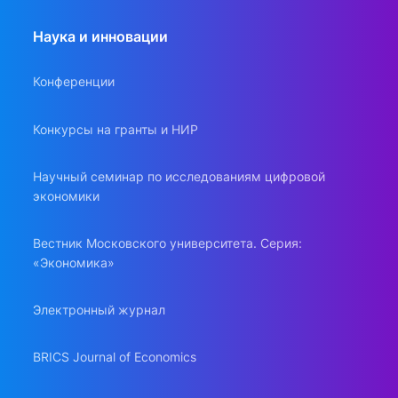
Наука и инновации
Конференции
Конкурсы на гранты и НИР
Научный семинар по исследованиям цифровой
экономики
Вестник Московского университета. Серия:
«Экономика»
Электронный журнал
BRICS Journal of Economics