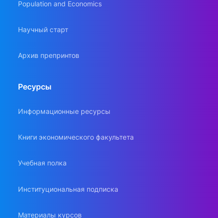
Population and Economics
Научный старт
Архив препринтов
Ресурсы
Информационные ресурсы
Книги экономического факультета
Учебная полка
Институциональная подписка
Материалы курсов