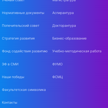
Нормативные документы
Аспирантура
Попечительский совет
Докторантура
Стратегия развития
Бизнес-образование
Фонд содействия развитию
Учебно-методическая работа
ЭФ в СМИ
ФУМО
Наши победы
ФСМЦ
Факультетская символика
Контакты