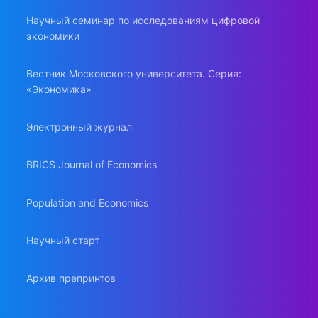
Научный семинар по исследованиям цифровой
экономики
Вестник Московского университета. Серия:
«Экономика»
Электронный журнал
BRICS Journal of Economics
Population and Economics
Научный старт
Архив препринтов