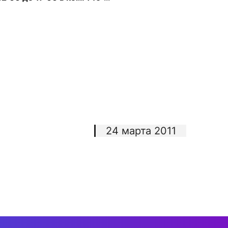
сурсы
ИИ в образовании
Студентам
е базы
Преподавателям
24 марта 2011
ческий отдел