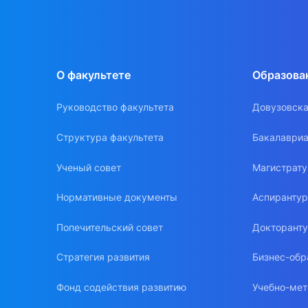
О факультете
Образова
Руководство факультета
Довузовска
Структура факультета
Бакалавриа
Ученый совет
Магистрат
Нормативные документы
Аспиранту
Попечительский совет
Докторант
Стратегия развития
Бизнес-обр
Фонд содействия развитию
Учебно-мет