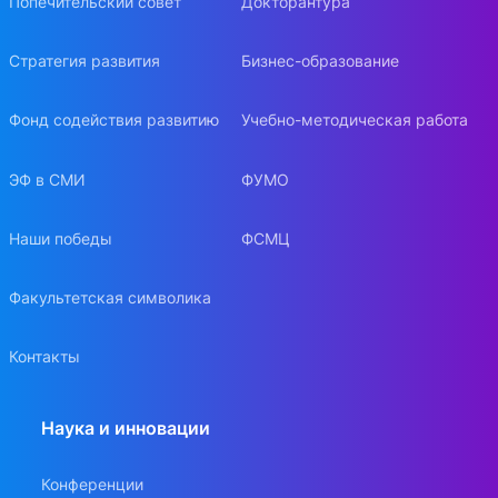
Попечительский совет
Докторантура
Стратегия развития
Бизнес-образование
Фонд содействия развитию
Учебно-методическая работа
ЭФ в СМИ
ФУМО
Наши победы
ФСМЦ
Факультетская символика
Контакты
Наука и инновации
Конференции