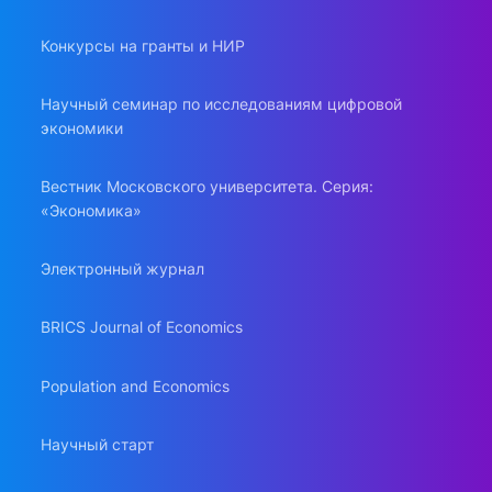
Конкурсы на гранты и НИР
Научный семинар по исследованиям цифровой
экономики
Вестник Московского университета. Серия:
«Экономика»
Электронный журнал
BRICS Journal of Economics
Population and Economics
Научный старт