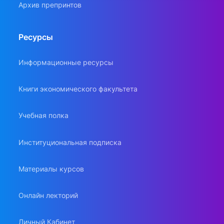
Архив препринтов
Ресурсы
Информационные ресурсы
Книги экономического факультета
Учебная полка
Институциональная подписка
Материалы курсов
Онлайн лекторий
Личный Кабинет