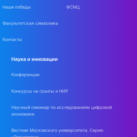
Наши победы
ФСМЦ
Факультетская символика
Контакты
Наука и инновации
Конференции
Конкурсы на гранты и НИР
Научный семинар по исследованиям цифровой
экономики
Вестник Московского университета. Серия:
«Экономика»