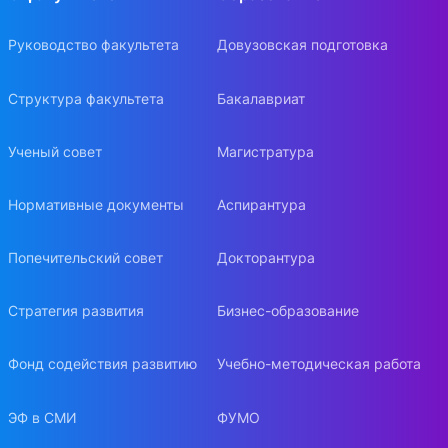
Руководство факультета
Довузовская подготовка
Структура факультета
Бакалавриат
Ученый совет
Магистратура
Нормативные документы
Аспирантура
Попечительский совет
Докторантура
Стратегия развития
Бизнес-образование
Фонд содействия развитию
Учебно-методическая работа
ЭФ в СМИ
ФУМО