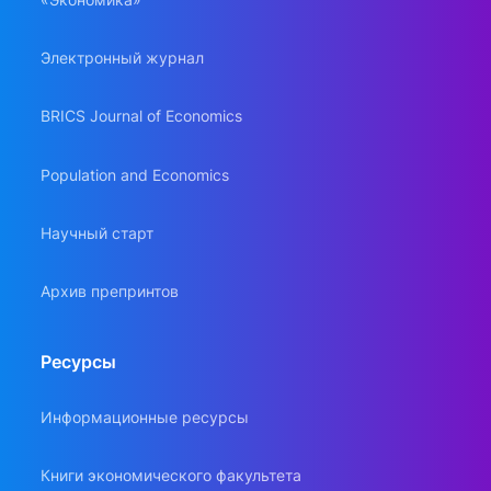
Электронный журнал
BRICS Journal of Economics
Population and Economics
Научный старт
Архив препринтов
Ресурсы
Информационные ресурсы
Книги экономического факультета