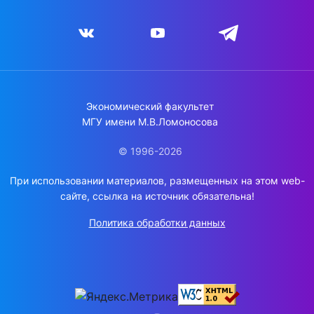
Экономический факультет
МГУ имени М.В.Ломоносова
© 1996-2026
При использовании материалов, размещенных на этом web-
сайте, ссылка на источник обязательна!
Политика обработки данных