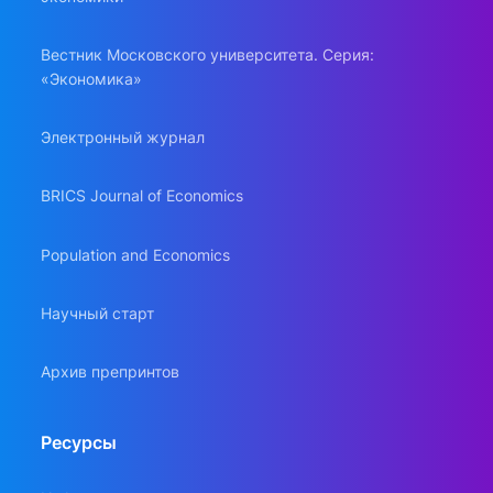
Вестник Московского университета. Серия:
«Экономика»
Электронный журнал
BRICS Journal of Economics
Population and Economics
Научный старт
Архив препринтов
Ресурсы