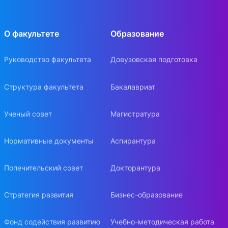
О факультете
Образование
Руководство факультета
Довузовская подготовка
Структура факультета
Бакалавриат
Ученый совет
Магистратура
Нормативные документы
Аспирантура
Попечительский совет
Докторантура
Стратегия развития
Бизнес-образование
Фонд содействия развитию
Учебно-методическая работа