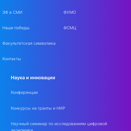
ЭФ в СМИ
ФУМО
Наши победы
ФСМЦ
Факультетская символика
Контакты
Наука и инновации
Конференции
Конкурсы на гранты и НИР
Научный семинар по исследованиям цифровой
экономики