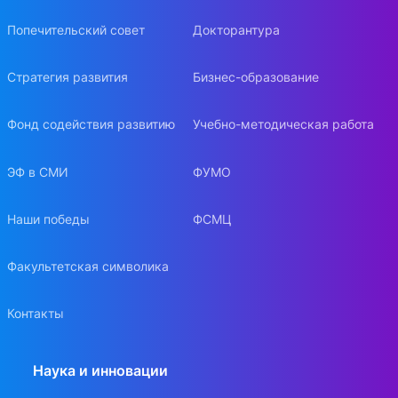
Попечительский совет
Докторантура
Стратегия развития
Бизнес-образование
Фонд содействия развитию
Учебно-методическая работа
ЭФ в СМИ
ФУМО
Наши победы
ФСМЦ
Факультетская символика
Контакты
Наука и инновации