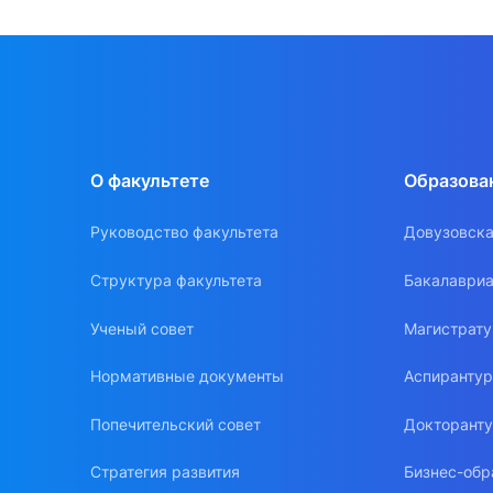
О факультете
Образова
Руководство факультета
Довузовска
Структура факультета
Бакалавриа
Ученый совет
Магистрат
Нормативные документы
Аспиранту
Попечительский совет
Докторант
Стратегия развития
Бизнес-обр