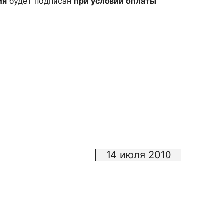
ия
будет подписан
при условии оплаты
сурсы
ИИ в образовании
Студентам
е базы
Преподавателям
ческий отдел
14 июля 2010