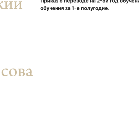
Приказ о переводе на 2-ой год обучен
ентр биоэкономики и эко-инноваций ЭФ МГУ
Прикрепление
Иностранным студентам
обучения за 1-е полугодие
.
Закрепление
стажировка и трудоустройство
Контакты
Информационные ре
мического факультета»
ствия трудоустройству
Читальный зал
я: «Экономика»
ытия / мероприятия
Электронные и цифровы
Издания факультета
Учебная полка
Информационно-аналити