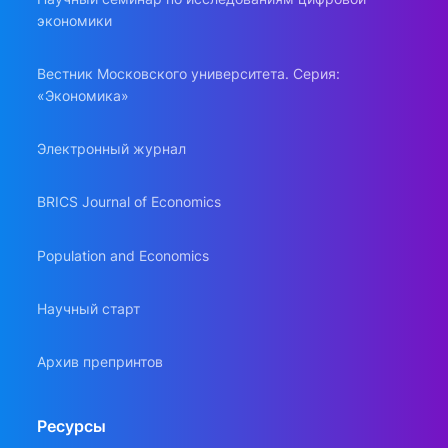
экономики
Вестник Московского университета. Серия:
«Экономика»
Электронный журнал
BRICS Journal of Economics
Population and Economics
Научный старт
Архив препринтов
Ресурсы