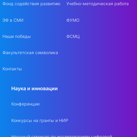
Фонд содействия развитию
Учебно-методическая работа
ЭФ в СМИ
ФУМО
Наши победы
ФСМЦ
Факультетская символика
Контакты
Наука и инновации
Конференции
Конкурсы на гранты и НИР
Научный семинар по исследованиям цифровой