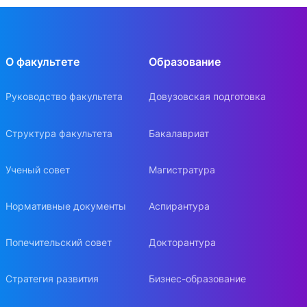
О факультете
Образование
Руководство факультета
Довузовская подготовка
Структура факультета
Бакалавриат
Ученый совет
Магистратура
Нормативные документы
Аспирантура
Попечительский совет
Докторантура
Стратегия развития
Бизнес-образование