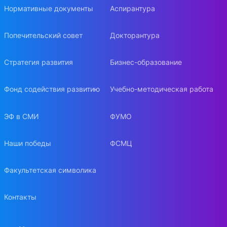
Нормативные документы
Аспирантура
Попечительский совет
Докторантура
Стратегия развития
Бизнес-образование
Фонд содействия развитию
Учебно-методическая работа
ЭФ в СМИ
ФУМО
Наши победы
ФСМЦ
Факультетская символика
Контакты