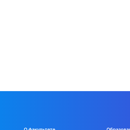
О факультете
Образова