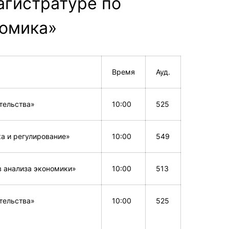
Магистратуре по
омика»
сурсы
ИИ в образовании
Студентам
Время
Ауд.
е базы
Преподавателям
тельства»
10:00
525
а и регулирование»
ческий отдел
10:00
549
 анализа экономики»
10:00
513
тельства»
10:00
525