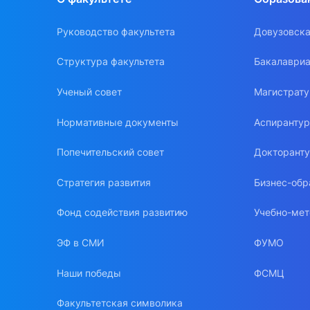
Руководство факультета
Довузовска
Структура факультета
Бакалавриа
Ученый совет
Магистрат
Нормативные документы
Аспиранту
Попечительский совет
Докторант
Стратегия развития
Бизнес-обр
Фонд содействия развитию
Учебно-мет
ЭФ в СМИ
ФУМО
Наши победы
ФСМЦ
Факультетская символика