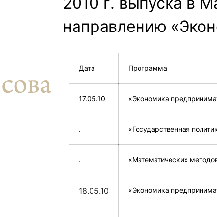
2010 г. выпуска в 
ентр биоэкономики и эко-инноваций ЭФ МГУ
Прикрепление
Иностранным студентам
Закрепление
направлению «Экон
стажировка и трудоустройство
Контакты
Информационные ре
мического факультета»
ствия трудоустройству
Читальный зал
Дата
Программа
я: «Экономика»
ытия / мероприятия
Электронные и цифровы
Издания факультета
17.05.10
«Экономика предпринима
Учебная полка
.
«Государственная политик
Информационно-аналити
.
«Математических методов
18.05.10
«Экономика предпринима