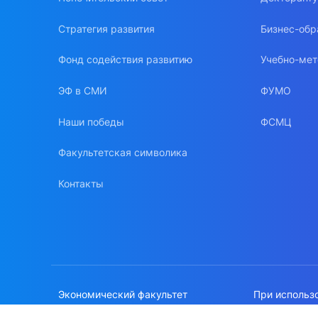
Стратегия развития
Бизнес-обр
Фонд содействия развитию
Учебно-мет
ЭФ в СМИ
ФУМО
Наши победы
ФСМЦ
Факультетская символика
Контакты
Экономический факультет
При использ
МГУ имени М.В.Ломоносова
сайте, ссылк