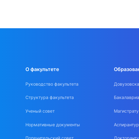
О факультете
Образова
Руководство факультета
Довузовска
Структура факультета
Бакалавриа
Ученый совет
Магистрат
Нормативные документы
Аспиранту
Попечительский совет
Докторант