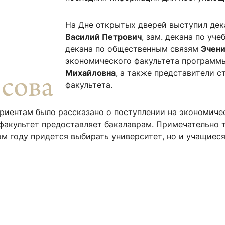
ентр биоэкономики и эко-инноваций ЭФ МГУ
Прикрепление
Иностранным студентам
Закрепление
На Дне открытых дверей выступил де
Василий Петрович
, зам. декана по уч
стажировка и трудоустройство
Контакты
Информационные ре
декана по общественным связям
Эчени
экономического факультета программ
мического факультета»
ствия трудоустройству
Читальный зал
Михайловна
, а также представители 
факультета.
я: «Экономика»
ытия / мероприятия
Электронные и цифровы
Издания факультета
риентам было рассказано о поступлении на экономичес
Учебная полка
факультет предоставляет бакалаврам. Примечательно т
Информационно-аналити
ом году придется выбирать университет, но и учащиеся 