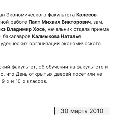
кан Экономического факультета
Колесов
ебной работе
Палт Михаил Викторович
, зам.
сурсы
ИИ в образовании
кэ Владимир Хосе
, начальник отдела приема
ы бакалавров
Калмыкова Наталья
Студентам
студенческих организаций экономического
е базы
Преподавателям
кий факультет, об обучении на факультете и
о, что День открытых дверей посетили не
ческий отдел
9-х и 10-х классов.
30 марта 2010