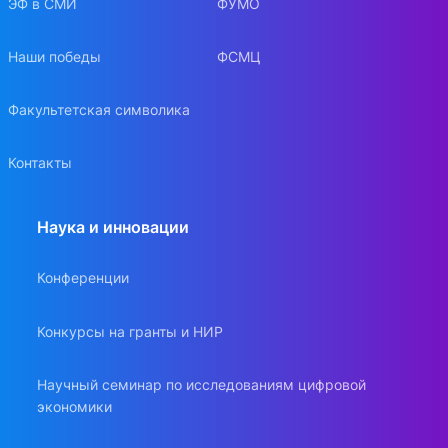
ЭФ в СМИ
ФУМО
Наши победы
ФСМЦ
Факультетская символика
Контакты
Наука и инновации
Конференции
Конкурсы на гранты и НИР
Научный семинар по исследованиям цифровой
экономики