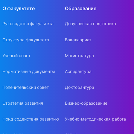
О факультете
Образование
Руководство факультета
Довузовская подготовка
Структура факультета
Бакалавриат
Ученый совет
Магистратура
Нормативные документы
Аспирантура
Попечительский совет
Докторантура
Стратегия развития
Бизнес-образование
Фонд содействия развитию
Учебно-методическая работа