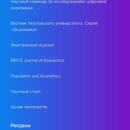
Научный семинар по исследованиям цифровой
экономики
Вестник Московского университета. Серия:
«Экономика»
Электронный журнал
BRICS Journal of Economics
Population and Economics
Научный старт
Архив препринтов
Ресурсы